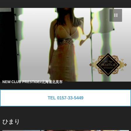
コ
ン
背
テ
景
動
ン
画
ツ
を
一
へ
時
停
ス
止
キ
ッ
プ
NEW CLUB PRESTIGE//北海道北見市
TEL 0157-33-5449
ひまり