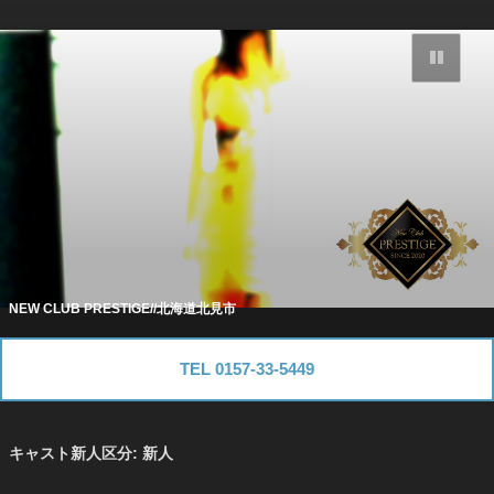
コ
ン
背
テ
景
動
ン
画
ツ
を
一
へ
時
停
ス
止
キ
ッ
プ
NEW CLUB PRESTIGE//北海道北見市
TEL 0157-33-5449
キャスト新人区分:
新人